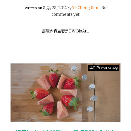
8 月, 28, 2014
Yi-Cheng Sun
No
Written on
by
|
comments yet
展覽內容主要是TW BioAr…
工作坊 workshop