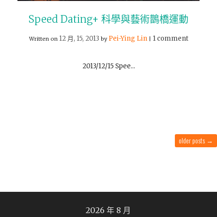
Speed Dating+ 科學與藝術鵲橋運動
12 月, 15, 2013
Pei-Ying Lin
1 comment
Written on
by
|
2013/12/15 Spee…
older posts
→
2026 年 8 月